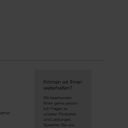
Können wir Ihnen
weiter­helfen?
Wir beant­worten
Ihnen gerne persön­
lich Fragen zu
artner
unseren Produkten
und Leis­tungen.
Spre­chen Sie uns