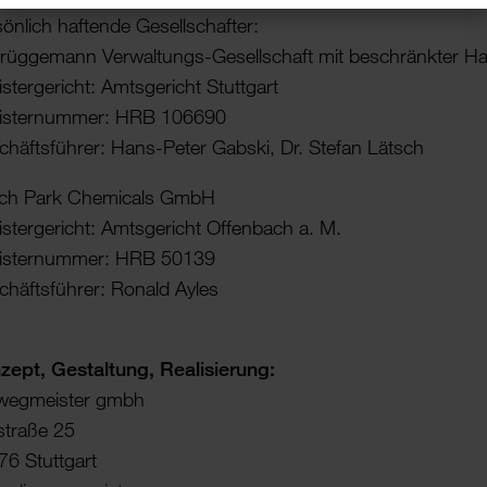
ön­lich haftende Gesell­schafter:
rüg­ge­mann Verwal­tungs-Gesell­schaft mit beschränkter H
s­ter­ge­richt: Amts­ge­richt Stutt­gart
is­ter­nummer: HRB 106690
häfts­führer: Hans-Peter Gabski, Dr. Stefan Lätsch
ch Park Chemi­cals GmbH
s­ter­ge­richt: Amts­ge­richt Offen­bach a. M.
is­ter­nummer: HRB 50139
häfts­führer: Ronald Ayles
ept, Gestal­tung, Reali­sie­rung:
 wegmeister gmbh
­straße 25
6 Stutt­gart