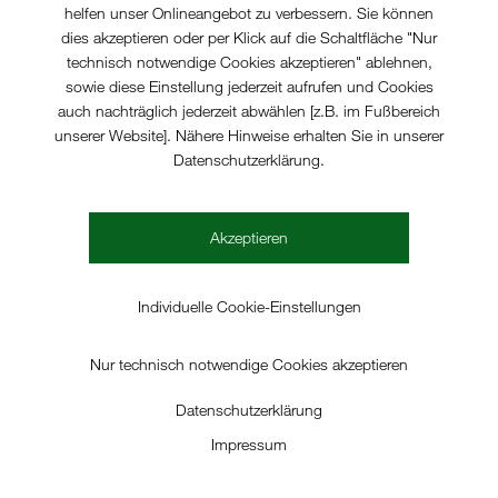
helfen unser Onlineangebot zu verbessern. Sie können
dies akzeptieren oder per Klick auf die Schaltfläche "Nur
technisch notwendige Cookies akzeptieren" ablehnen,
sowie diese Einstellung jederzeit aufrufen und Cookies
Brüg­ge­mann GmbH & Co. KG
auch nachträglich jederzeit abwählen [z.B. im Fußbereich
­straße 131
unserer Website]. Nähere Hinweise erhalten Sie in unserer
6 Heil­bronn, Deut­sch­land
Datenschutzerklärung.
: +49 7131 15 75 - 0
: +49 7131 15 75 -25 -111
Akzeptieren
ail:
info (at) ­brueg­ge­mann.com
rnet:
www.brueg­ge­mann.com
Individuelle Cookie-Einstellungen
ts­form: Komman­dit­ge­sell­schaft
Nur technisch notwendige Cookies akzeptieren
: Heil­bronn
s­ter­ge­richt: Amts­ge­richt Stutt­gart
Datenschutzerklärung
is­ter­nummer: HRA 100891
Impressum
.-ID.-Nr.: DE145796124