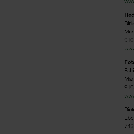
www
Red
Bir
Mari
910
www
Foto
Fabi
Mari
910
www.
Die
Eber
743