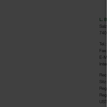
L. 
Salz
7407
Tel.
Fax
E-M
Inte
Rech
Sitz
Regi
Reg
UST