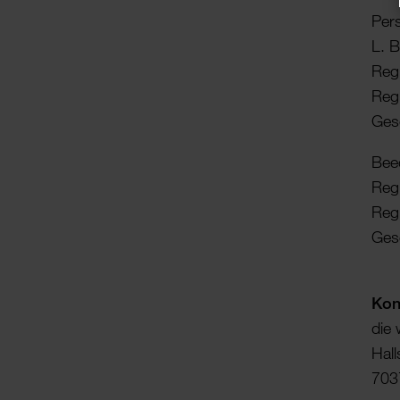
Pers
L. B
Regi
Reg
Gesc
Bee
Regi
Reg
Gesc
Konz
die
Hall
7037