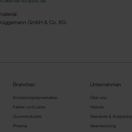
.dietmar-strauss.de
ma­te­rial:
Brüg­ge­mann GmbH & Co. KG
Branchen
Unternehmen
Emulsionspolymerisation
Über uns
Farben und Lacke
Historie
Gummiindustrie
Standorte & Ansprechp
Pharma
Verantwortung