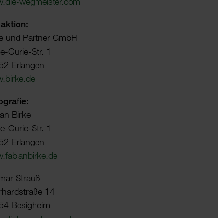
.die-wegmeister.com
ak­tion:
ke und Partner GmbH
e-Curie-Str. 1
52 Erlangen
.birke.de
­grafie:
an Birke
e-Curie-Str. 1
52 Erlangen
fabi­an­birke.de
tmar Strauß
­hard­s­traße 14
54 Besig­heim