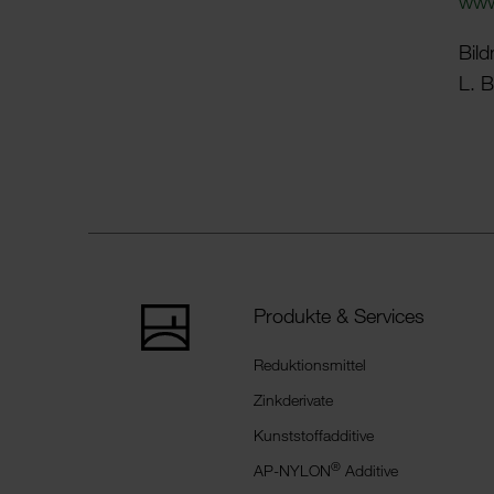
www
Bild­
L. 
Produkte & Services
Reduktionsmittel
Zinkderivate
Kunststoffadditive
®
AP-NYLON
Additive