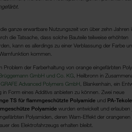
nge­färbt.
 die ganze erwart­bare Nutzungs­zeit von über zehn Jahren 
urch die Tatsache, dass solche Bauteile teil­weise erhöhten
rden, kann es aller­dings zu einer Verblas­sung der Farbe u
Warn­funk­tion kommen.
n Problem der Farber­hal­tung von orange einge­färbten Poly
 Brüg­ge­mann GmbH und Co. KG
, Heil­bronn in Zusam­me­n­a
n
GRAFE Advanced Poly­mers GmbH
, Blan­ken­hain, ein Ent
g in Form eines Addi­tivs anbieten zu können. Zwei neue
ge TS für flamm­ge­schützte Poly­amide
und
PA-Tekol
m­ge­schütze Poly­amide
wurden entwi­ckelt und erlauben j
inge­färbten Poly­amiden, deren Warn-Effekt der oran­genen
uer des Elek­tro­fahr­zeugs erhalten bleibt.