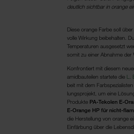
deut­lich sichtbar in orange ei
Diese orange Farbe soll über
volle Wirkung beibe­halten. D
Tempe­ra­turen ausge­setzt we
somit zu einer Abnahme der 
Konfron­tiert mit diesem neue
amid­bau­teilen star­tete die
L.
beit mit dem Farb­spe­zi­a­liste
lungs­pro­jekt, um eine Lösun
Produkte
PA-Tekolen E-Oran
E-Orange HP für nicht-flam
die Herstel­lung von orange e
Einfär­bung über die Lebens­da