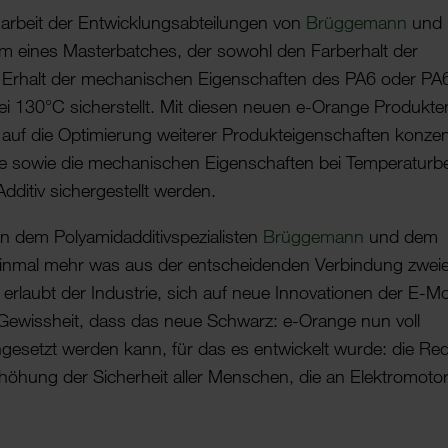
r­beit der Entwick­lungs­ab­tei­lungen von
Brüg­ge­mann
und
rm eines Master­bat­ches, der sowohl den Farber­halt der
Erhalt der mecha­ni­schen Eigen­schaften des PA6 oder PA
i 130°C sicher­stellt. Mit diesen neuen e-Orange Produkte
 die Opti­mie­rung weiterer Produk­t­ei­gen­schaften konze
e sowie die mecha­ni­schen Eigen­schaften bei Tempe­ra­tur­be
itiv sicher­ge­stellt werden.
dem Poly­ami­d­ad­di­tivs­pe­zi­a­listen
Brüg­ge­mann
und dem
igt einmal mehr was aus der entschei­denden Verbin­dung zwei
rlaubt der Indus­trie, sich auf neue Inno­va­ti­onen der E-M
er Gewiss­heit, dass das neue Schwarz: e-Orange nun voll
ge­setzt werden kann, für das es entwi­ckelt wurde: die Re
ö­hung der Sicher­heit aller Menschen, die an Elek­tro­mo­to