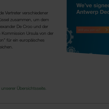
 Vertreter verschie­dener
n Brüssel zusammen, um dem
 Alex­ander De Croo und der
hen Kommis­sion Ursula von der
n" für ein euro­pä­i­sches
ei­chen.
 unserer Über­sichts­seite.