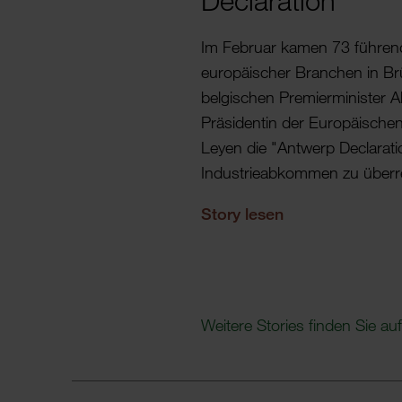
Decla­ra­tion"
Im Februar kamen 73 führende
euro­pä­i­scher Bran­chen i
belgi­schen Premi­er­mi­nister
Präsi­dentin der Euro­pä­i­sc
Leyen die "Antwerp Decla­ra­tio
Indus­trie­ab­kommen zu über­r
Story lesen
Weitere Stories finden Sie auf