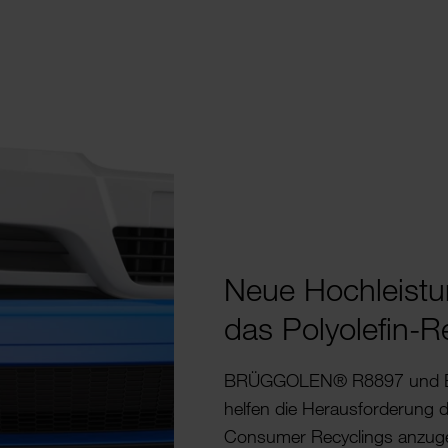
Neue Hoch­leis­tun
das Poly­o­lefin-R
BRÜG­GOLEN® R8897 und
helfen die Heraus­for­de­run
Consumer Recy­clings anzu­g