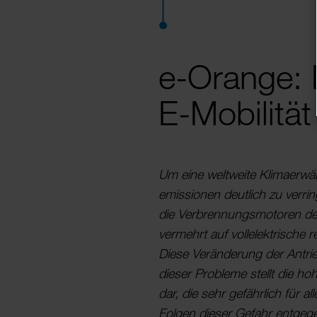
e-Orange:
E-Mobilität
Um eine welt­weite Klima­e­r­wä
e­mis­si­onen deut­lich zu verri
die Verbren­nungs­mo­toren der A
vermehrt auf voll­elek­tri­sche 
Diese Verän­de­rung der Antri
dieser Probleme stellt die ho
dar, die sehr gefähr­lich für 
Folgen dieser Gefahr entge­g