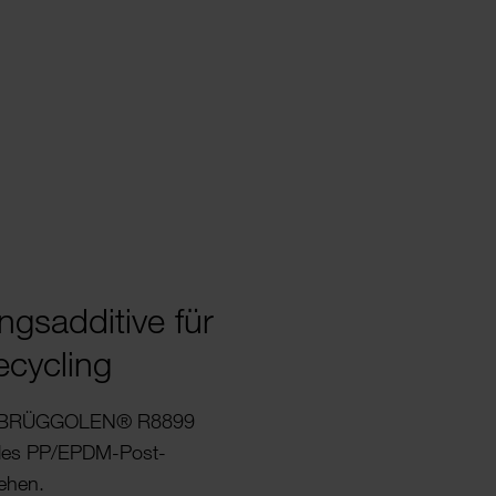
gs­ad­di­tive für
ecy­cling
 BRÜG­GOLEN® R8899
g des PP/EPDM-Post-
ehen.