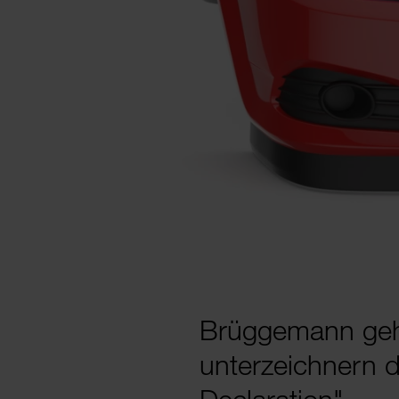
Brüg­ge­mann geh
un­ter­zeich­nern