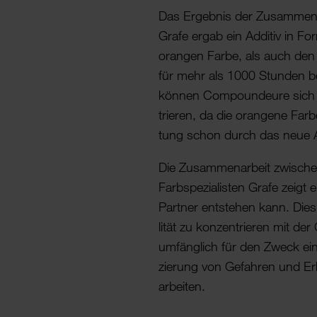
Das Ergebnis der Zusam­me­n­a­
Grafe ergab ein Additiv in Fo
orangen Farbe, als auch den 
für mehr als 1000 Stunden be
können Compoun­deure sich auf
trieren, da die oran­gene Farb
tung schon durch das neue Add
Die Zusam­me­n­a­r­beit zwischen 
Farb­spe­zi­a­listen Grafe ze
Partner entstehen kann. Dies e
lität zu konzen­trieren mit d
umfäng­lich für den Zweck ein
zie­rung von Gefahren und Erh
arbeiten.