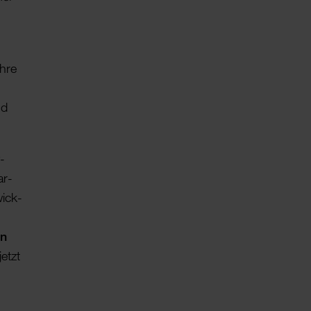
ihre
nd
­
­r­
wick­
en
etzt