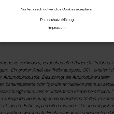
Nur technisch notwendige Cookies akzeptieren
Datenschutzerklärung
 Das neue Schwarz de
Impressum
r­mung zu verhin­dern, versu­chen alle Länder die Treib­h­aus­g
n­gern. Ein großer Anteil der Treib­h­aus­gase, CO
, entsteht 
2
uto­mo­bil­in­dus­trie. Dies zwingt die Auto­mo­bil­her­steller
rein batte­rie­ba­sierte oder hybride Antriebs­kon­zepte zu setze
ebsart bringt neue, bisher unbe­kannte Probleme mit sich. 
he anlie­gende Span­nung an verschie­denen Stellen im Fahr­
alle ist, die am Fahr­zeug arbeiten müssen. Um den mögli­che
en­zu­wirken, werden alle Hoch­span­nungs­kom­po­nenten da