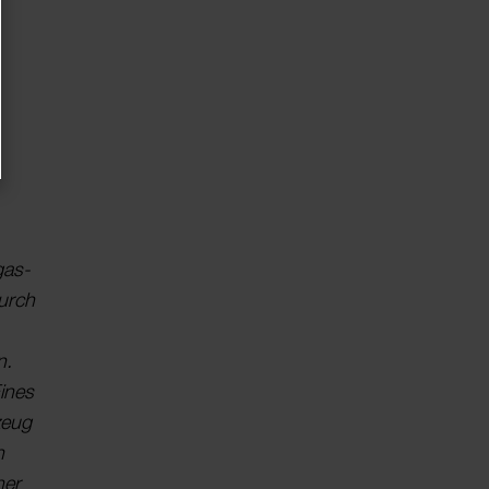
r
a­s­
durch
n.
Eines
zeug
n
her